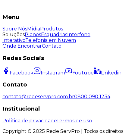
Menu
Sobre Nós
Mídia
Produtos
Soluções
Planos
Esquadrias
Interfone
Interativo
Telefonia em Nuvem
Onde Encontrar
Contato
Redes Sociais
Facebook
Instagram
Youtube
Linkedin
Contato
contato@redeservpro.com.br
0800 090 1234
Institucional
Política de privacidade
Termos de uso
Copyright © 2025 Rede ServPro | Todos os direitos